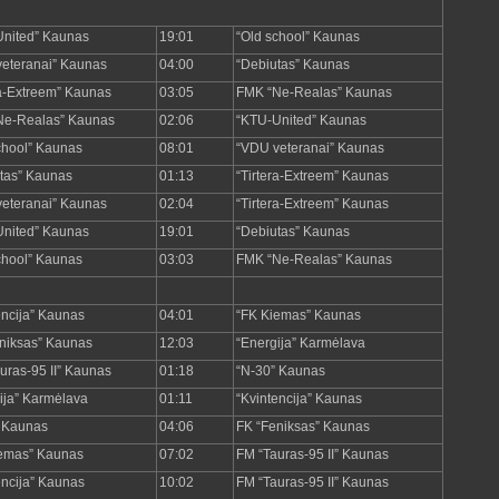
nited” Kaunas
19:01
“Old school” Kaunas
eteranai” Kaunas
04:00
“Debiutas” Kaunas
ra-Extreem” Kaunas
03:05
FMK “Ne-Realas” Kaunas
Ne-Realas” Kaunas
02:06
“KTU-United” Kaunas
chool” Kaunas
08:01
“VDU veteranai” Kaunas
tas” Kaunas
01:13
“Tirtera-Extreem” Kaunas
eteranai” Kaunas
02:04
“Tirtera-Extreem” Kaunas
nited” Kaunas
19:01
“Debiutas” Kaunas
chool” Kaunas
03:03
FMK “Ne-Realas” Kaunas
encija” Kaunas
04:01
“FK Kiemas” Kaunas
niksas” Kaunas
12:03
“Energija” Karmėlava
uras-95 II” Kaunas
01:18
“N-30” Kaunas
ija” Karmėlava
01:11
“Kvintencija” Kaunas
 Kaunas
04:06
FK “Feniksas” Kaunas
iemas” Kaunas
07:02
FM “Tauras-95 II” Kaunas
encija” Kaunas
10:02
FM “Tauras-95 II” Kaunas