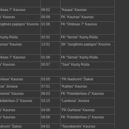
iksas 7” Kaunas
08:02
“Kaupa” Kaunas
a” Kaunas
00:09
FK “Kaunas” Kaunas
ngtinės pajėgos” Kruonis
01:06
FK “Oniksas 7” Kaunas
 Kazlų Rūda
02:02
FK “Seniai” Kazlų Rūda
aunas” Kaunas
13:01
SK “Jungtinės pajėgos” Kruonis
iksas 7” Kaunas
01:06
FK “Seniai” Kazlų Rūda
a” Kaunas
00:07
“Savi” Kazlų Rūda
rliava” Kaunas
03:05
“FK Nadruvis” Šakiai
sa” Jonava
07:01
“Kablys” Kaunas
kiemis” Kaunas
08:03
FK “Fotofabrikas-2” Kaunas
tofabrikas-2” Kaunas
03:15
“Lankesa” Jonava
s” Kaunas
04:06
“FK Garliava” Kaunas
s” Kaunas
09:06
FK “Fotofabrikas-2” Kaunas
druvis” Šakiai
04:01
“Taurakiemis” Kaunas