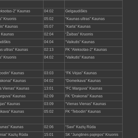
eksotas-2” Kaunas
04:02
Gelgaudiškis
s” Kruonis
05:02
“Kaunas ultras” Kaunas
tis” Kaunas
05:07
“Karla” Kaunas
” Kaunas
02:04
“Žaibas” Kruonis
diškis
04:04
“Vaikutis” Kaunas
s ultras” Kaunas
02:13
FK “Aleksotas-2” Kaunas
s” Kruonis
04:02
“Vaikutis” Kaunas
bodin” Kaunas
03:03
“FK Vėjas” Kaunas
akonai” Kaunas
04:02
“Domeikava” Kaunas
s Vienas” Kaunas
13:01
“FC Marguva” Kaunas
arguva” Kaunas
02:09
FK “Drakonai” Kaunas
jas” Kaunas
03:09
“Vienas Vienas” Kaunas
ikava” Kaunas
05:02
FK “Tebodin” Kaunas
aunas” Kaunas
02:06
“Savi” Kazlų Rūda
niai” Kazlų Rūda
15:01
SK “Jungtinės pajėgos” Kruonis