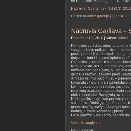
58 Ripinskas, Mindaugas “Nadruvi
Nadruvis : Spartanus – 3:4 (0:3). 201
Posted in
Video galerija
| Tags:
KAFF
Nadruvis:Garliava – 
December 1st, 2010 | Author:
admin
Pirmosios varžybos prieš labai gerai 
varžybas buvo puikus – visi norėjome 
pasistiprinusi ir susirinkusi labai ga
dalyvauti, todėl kilo susirūpinimas dėl
Pirmosios sekundės ir skiriamas baudiny
tikrai nekokia, bet jau po minutės, l
mušame dar vieną įvartį, o Garliava a
grubaus varžovų žaidimo prieš Evaldą
Antrasis kėlinys buvo mūsų – pelnėme 
komanda tik protarpiais surenkdavo p
kėlinio pabaigoje rezultatas buvo jau 5
rungtynių pradžioje buvo patikėję savo
nieko nebelėmė. Rungtynių rezultatui 
Norisi pasidžiaugti, kad per varžybas 
sužaidė kraštiniai gynėjai Eimantas ir
geriausias šių varžybų žaidėjas buv
hatriką ir išvesti komandą į priekį.
Gera pradžia pusė darbo, bet liko dar
Video iš rungtynių
.
Įvarčius mušė: