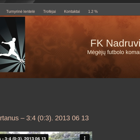
Turnyrinė lentelė
Trofėjai
Kontaktai
1.2 %
FK Nadruv
Mėgėjų futbolo kom
rtanus – 3:4 (0:3). 2013 06 13