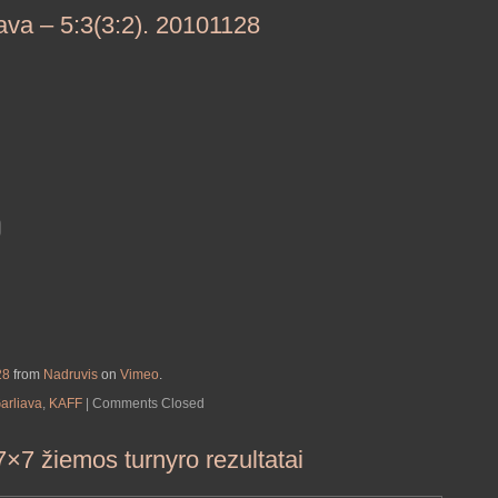
ava – 5:3(3:2). 20101128
28
from
Nadruvis
on
Vimeo
.
arliava
,
KAFF
|
Comments Closed
7 žiemos turnyro rezultatai