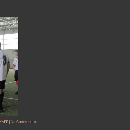
KAFF
|
No Comments »