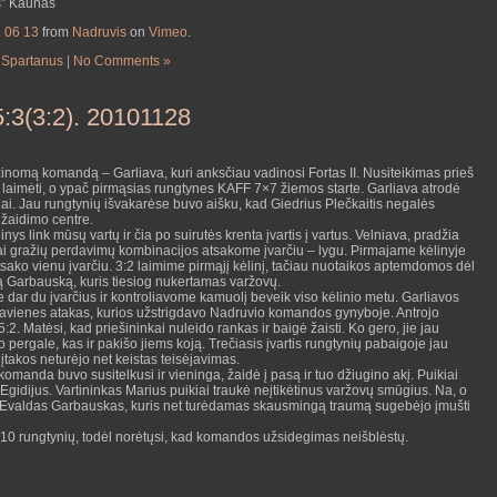
s” Kaunas
3 06 13
from
Nadruvis
on
Vimeo
.
,
Spartanus
|
No Comments »
5:3(3:2). 20101128
žinomą komandą – Garliava, kuri anksčiau vadinosi Fortas II. Nusiteikimas prieš
laimėti, o ypač pirmąsias rungtynes KAFF 7×7 žiemos starte. Garliava atrodė
usiai. Jau rungtynių išvakarėse buvo aišku, kad Giedrius Plečkaitis negalės
 žaidimo centre.
s link mūsų vartų ir čia po suirutės krenta įvartis į vartus. Velniava, pradžia
abai gražių perdavimų kombinacijos atsakome įvarčiu – lygu. Pirmajame kėlinyje
tsako vienu įvarčiu. 3:2 laimime pirmąjį kėlinį, tačiau nuotaikos aptemdomos dėl
 Garbauską, kuris tiesiog nukertamas varžovų.
dar du įvarčius ir kontroliavome kamuolį beveik viso kėlinio metu. Garliavos
avienes atakas, kurios užstrigdavo Nadruvio komandos gynyboje. Antrojo
:2. Matėsi, kad priešininkai nuleido rankas ir baigė žaisti. Ko gero, jie jau
 pergale, kas ir pakišo jiems koją. Trečiasis įvartis rungtynių pabaigoje jau
įtakos neturėjo net keistas teisėjavimas.
komanda buvo susitelkusi ir vieninga, žaidė į pasą ir tuo džiugino akį. Puikiai
 Egidijus. Vartininkas Marius puikiai traukė neįtikėtinus varžovų smūgius. Na, o
o Evaldas Garbauskas, kuris net turėdamas skausmingą traumą sugebėjo įmušti
 10 rungtynių, todėl norėtųsi, kad komandos užsidegimas neišblėstų.