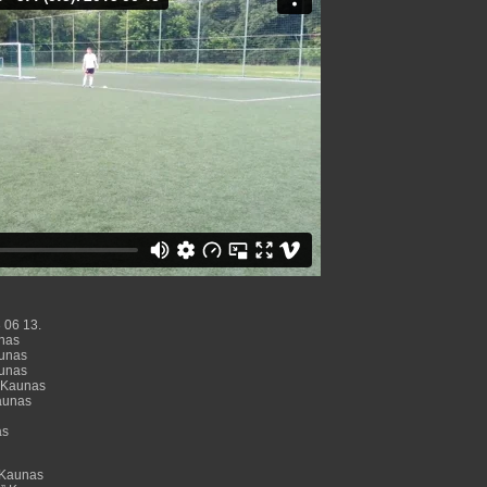
3 06 13.
unas
aunas
aunas
” Kaunas
Kaunas
as
 Kaunas