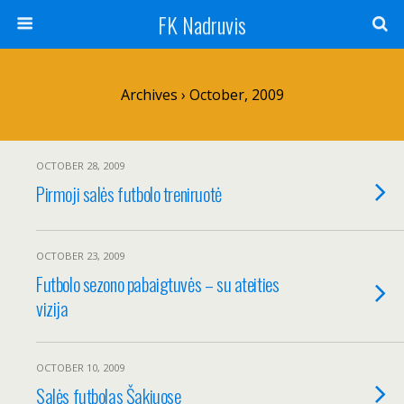
FK Nadruvis
Archives › October, 2009
OCTOBER 28, 2009
Pirmoji salės futbolo treniruotė
OCTOBER 23, 2009
Futbolo sezono pabaigtuvės – su ateities
vizija
OCTOBER 10, 2009
Salės futbolas Šakiuose