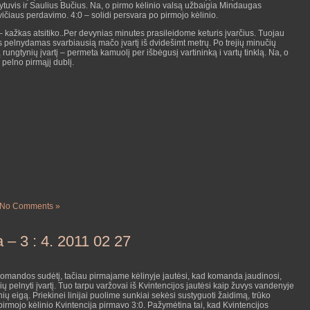
ytuvis ir Saulius Bučius. Na, o pirmo kėlinio valsą užbaigia Mindaugas
ičiaus perdavimo. 4:0 – solidi persvara po pirmojo kėlinio.
– kažkas atsitiko..Per devynias minutes prasileidome keturis įvarčius. Tuojau
s pelnydamas svarbiausią mačo įvartį iš dvidešimt metrų. Po trejių minučių
ngtynių įvartį – permeta kamuolį per išbėgusį vartininką i vartų tinklą. Na, o
 pelno pirmąjį dublį.
No Comments »
a – 3 : 4. 2011 02 27
ą komandos sudėtį, tačiau pirmajame kėlinyje jautėsi, kad komanda jaudinosi,
 pelnyti įvartį. Tuo tarpu varžovai iš Kvintencijos jautėsi kaip žuvys vandenyje
ių eigą. Priekinei linijai puolime sunkiai sekėsi sustyguoti žaidimą, trūko
irmojo kėlinio Kvintencija pirmavo 3:0. Pažymėtina tai, kad Kvintencijos