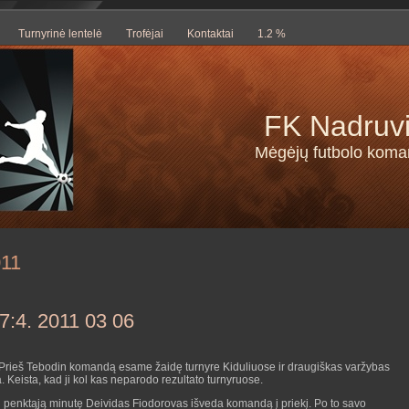
Turnyrinė lentelė
Trofėjai
Kontaktai
1.2 %
FK Nadruv
Mėgėjų futbolo kom
011
 7:4. 2011 03 06
Prieš Tebodin komandą esame žaidę turnyre Kiduliuose ir draugiškas varžybas
 Keista, kad ji kol kas neparodo rezultato turnyruose.
penktąją minutę Deividas Fiodorovas išveda komandą į priekį. Po to savo