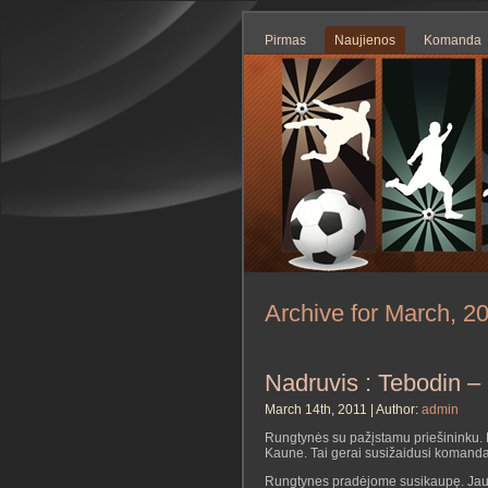
Pirmas
Naujienos
Komanda
Archive for March, 2
Nadruvis : Tebodin –
March 14th, 2011 | Author:
admin
Rungtynės su pažįstamu priešininku. 
Kaune. Tai gerai susižaidusi komanda.
Rungtynes pradėjome susikaupę. Jau 