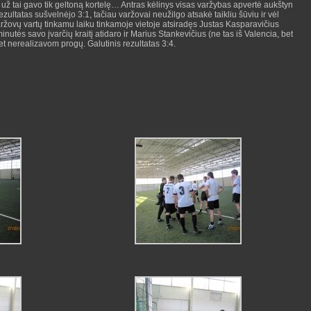
už tai gavo tik geltoną kortelę… Antras kėlinys visas varžybas apvertė aukštyn
zultatas sušvelnėjo 3:1, tačiau varžovai neužilgo atsakė taikliu šūviu ir vėl
aržovų vartų tinkamu laiku tinkamoje vietoje atsiradęs Justas Kasparavičius
nutės savo įvarčių kraitį atidaro ir Marius Stankevičius (ne tas iš Valencia, bet
 nerealizavom progų. Galutinis rezultatas 3:4.