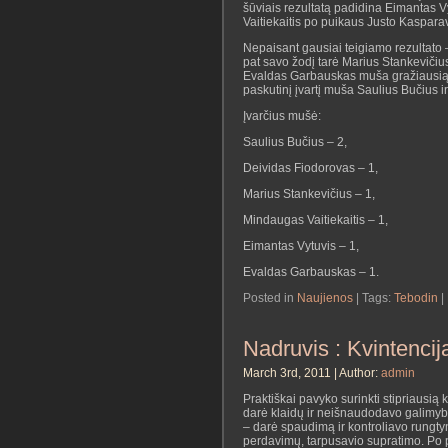
šūviais rezultatą padidina Eimantas V
Vaitiekaitis po puikaus Justo Kasparav
Nepaisant gausiai teigiamo rezultato 
pat savo žodį tarė Marius Stankevičiu
Evaldas Garbauskas muša gražiausią ru
paskutinį įvartį muša Saulius Bučius ir
Įvarčius mušė:
Saulius Bučius – 2,
Deividas Fiodorovas – 1,
Marius Stankevičius – 1,
Mindaugas Vaitiekaitis – 1,
Eimantas Vytuvis – 1,
Evaldas Garbauskas – 1.
Posted in
Naujienos
| Tags:
Tebodin
|
Nadruvis : Kvintencij
March 3rd, 2011 | Author:
admin
Praktiškai pavyko surinkti stipriausi
darė klaidų ir neišnaudodavo galimybių
– darė spaudimą ir kontroliavo rungtyn
perdavimų, tarpusavio supratimo. Po p