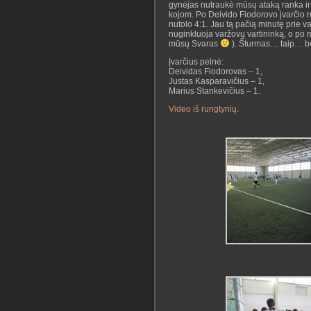
gynėjas nutraukė mūsų ataką ranka ir 
kojom. Po Deivido Fiodorovo įvarčio re
nutolo 4:1. Jau tą pačią minutę prie v
nuginkluoja varžovų vartininką, o po mi
mūsų Svaras
). Šturmas… taip… bet
Įvarčius pelnė:
Deividas Fiodorovas – 1,
Justas Kasparavičius – 1,
Marius Stankevičius – 1.
Video iš rungtynių
.