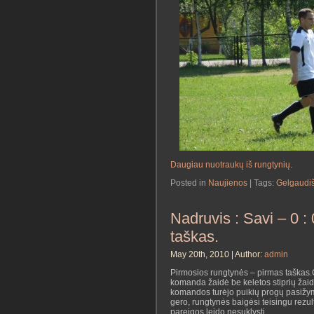
Daugiau nuotraukų iš rungtynių
.
Posted in
Naujienos
| Tags:
Gelgaudiš
Nadruvis : Savi – 0 :
taškas.
May 20th, 2010 | Author:
admin
Pirmosios rungtynės – pirmas taškas.Ge
komanda žaidė be keletos stiprių žaid
komandos turėjo puikių progų pasižym
gero, rungtynės baigėsi teisingu rezult
pareigos leido nesuklysti.