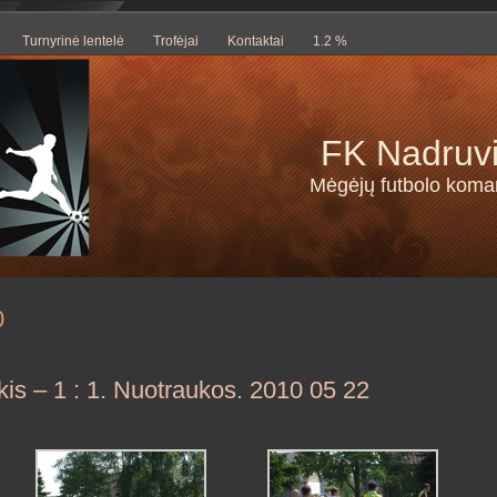
Turnyrinė lentelė
Trofėjai
Kontaktai
1.2 %
FK Nadruv
Mėgėjų futbolo kom
0
kis – 1 : 1. Nuotraukos. 2010 05 22