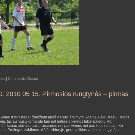
kis
|
Comments Closed
 0. 2010 05 15. Pirmosios rungtynės – pirmas
riau ir būti negali žaidžiant prieš vienus iš turnyro lyderių. Aišku, Kazlų Rūdos
ėjų, tačiau mūsų komanda taip pat neturėjo keletos labai pajėgių. Abi
ėti, tačiau akivaizdaus pranašumo nei pas vienus nei pas kitus nebuvo. Ko
atu. Protingas žaidimas akštės viduryje, gerai atliktos vartininko ir gynėjų