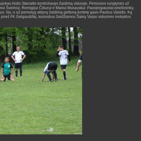
ujokas Aistis Stanaitis kontroliavęs žaidimą viduryje. Pirmosios rungtynės už
i Švelniui, Remigijui Čiburui ir Mariui Murauskui. Pavojingiausiai priešininkų
ius. Na, o už pernelyg aktyvų žaidimą geltoną kortelę gavo Paulius Valaitis. Ką
se prieš FK Gelgaudiškį, kuriosbus žaidžiamos Šakių Varpo vidurinės mokyklos