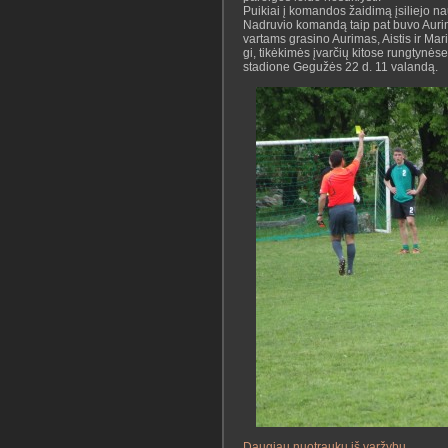
Puikiai į komandos žaidimą įsiliejo na
Nadruvio komandą taip pat buvo Aurimu
vartams grasino Aurimas, Aistis ir Mar
gi, tikėkimės įvarčių kitose rungtynė
stadione Gegužės 22 d. 11 valandą.
Daugiau nuotraukų iš varžybų
.