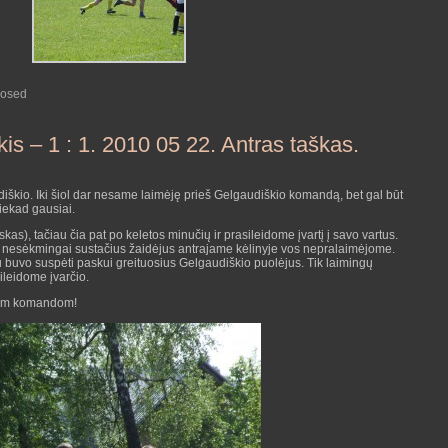
losed
is – 1 : 1. 2010 05 22. Antras taškas.
diškio. Iki šiol dar nesame laimėję prieš Gelgaudiškio komandą, bet gal būt
iekad gausiai.
s), tačiau čia pat po keletos minučių ir prasileidome įvartį į savo vartus.
u nesėkmingai sustačius žaidėjus antrajame kėlinyje vos nepralaimėjome.
 buvo suspėti paskui greituosius Gelgaudiškio puolėjus. Tik laimingų
ileidome įvarčio.
riom komandom!