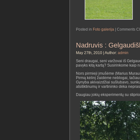
Posted in
Foto galerija
|
Comments C
Nadruvis : Gelgaudišk
May 27th, 2010 | Author:
admin
Seni draugai, seni varžovai iš Gelgau
pavyks kitą kartą? Susirinkome kaip n
Nors pirmieji įmušėme (Marius Murauska
Pirmą kėlinį žaidėme neblogai, tačia
Gynyba akivaizdžiai sušlubavo, sunku
atsitiktinumų ir vartininko dėka nepras
Daugiau jokių eksperimentų su stip