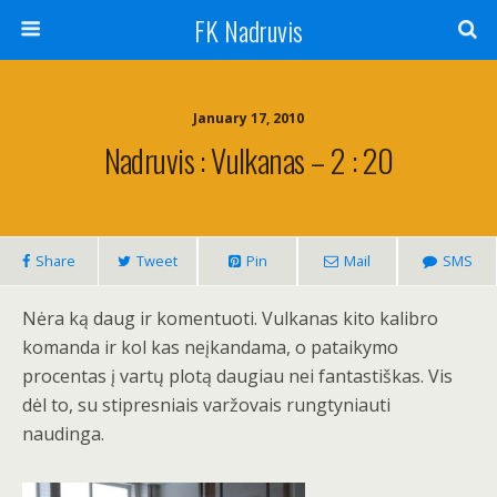
FK Nadruvis
January 17, 2010
Nadruvis : Vulkanas – 2 : 20
Share
Tweet
Pin
Mail
SMS
Nėra ką daug ir komentuoti. Vulkanas kito kalibro
komanda ir kol kas neįkandama, o pataikymo
procentas į vartų plotą daugiau nei fantastiškas. Vis
dėl to, su stipresniais varžovais rungtyniauti
naudinga.