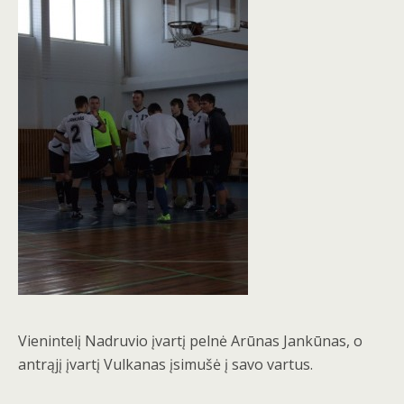
Vienintelį Nadruvio įvartį pelnė Arūnas Jankūnas, o
antrąjį įvartį Vulkanas įsimušė į savo vartus.