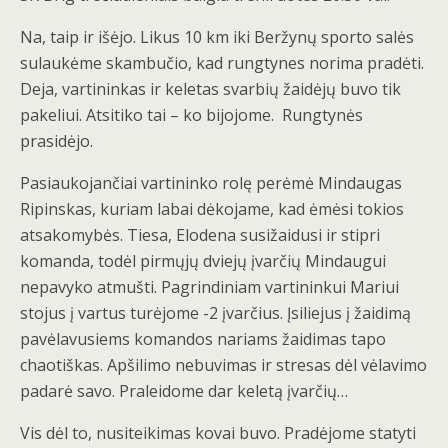
Na, taip ir išėjo. Likus 10 km iki Beržynų sporto salės
sulaukėme skambučio, kad rungtynes norima pradėti.
Deja, vartininkas ir keletas svarbių žaidėjų buvo tik
pakeliui. Atsitiko tai – ko bijojome. Rungtynės
prasidėjo.
Pasiaukojančiai vartininko rolę perėmė Mindaugas
Ripinskas, kuriam labai dėkojame, kad ėmėsi tokios
atsakomybės. Tiesa, Elodena susižaidusi ir stipri
komanda, todėl pirmųjų dviejų įvarčių Mindaugui
nepavyko atmušti. Pagrindiniam vartininkui Mariui
stojus į vartus turėjome -2 įvarčius. Įsiliejus į žaidimą
pavėlavusiems komandos nariams žaidimas tapo
chaotiškas. Apšilimo nebuvimas ir stresas dėl vėlavimo
padarė savo. Praleidome dar keletą įvarčių…
Vis dėl to, nusiteikimas kovai buvo. Pradėjome statyti