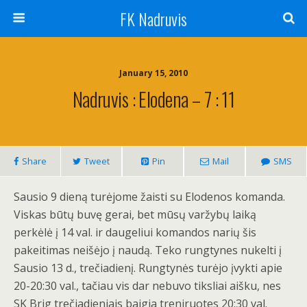
FK Nadruvis
January 15, 2010
Nadruvis : Elodena – 7 : 11
Share
Tweet
Pin
Mail
SMS
Sausio 9 dieną turėjome žaisti su Elodenos komanda.
Viskas būtų buvę gerai, bet mūsų varžybų laiką
perkėlė į 14 val. ir daugeliui komandos narių šis
pakeitimas neišėjo į naudą. Teko rungtynes nukelti į
Sausio 13 d., trečiadienį. Rungtynės turėjo įvykti apie
20-20:30 val., tačiau vis dar nebuvo tiksliai aišku, nes
SK Brig trečiadieniais baigia treniruotes 20:30 val.