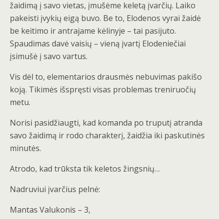
žaidimą į savo vietas, įmušėme keletą įvarčių. Laiko
pakeisti įvykių eigą buvo. Be to, Elodenos vyrai žaidė
be keitimo ir antrajame kėlinyje – tai pasijuto.
Spaudimas davė vaisių – vieną įvartį Elodeniečiai
įsimušė į savo vartus.
Vis dėl to, elementarios drausmės nebuvimas pakišo
koją. Tikimės išspręsti visas problemas treniruočių
metu.
Norisi pasidžiaugti, kad komanda po truputį atranda
savo žaidimą ir rodo charakterį, žaidžia iki paskutinės
minutės.
Atrodo, kad trūksta tik keletos žingsnių…
Nadruviui įvarčius pelnė:
Mantas Valukonis – 3,