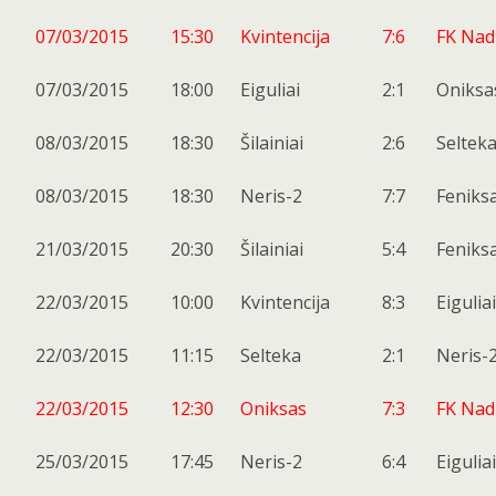
07/03/2015
15:30
Kvintencija
7:6
FK Nad
07/03/2015
18:00
Eiguliai
2:1
Oniksa
08/03/2015
18:30
Šilainiai
2:6
Seltek
08/03/2015
18:30
Neris-2
7:7
Feniks
21/03/2015
20:30
Šilainiai
5:4
Feniks
22/03/2015
10:00
Kvintencija
8:3
Eiguliai
22/03/2015
11:15
Selteka
2:1
Neris-
22/03/2015
12:30
Oniksas
7:3
FK Nad
25/03/2015
17:45
Neris-2
6:4
Eiguliai