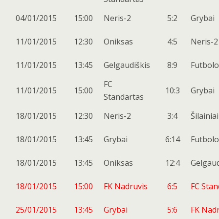
04/01/2015
15:00
Neris-2
5:2
Grybai
11/01/2015
12:30
Oniksas
4:5
Neris-2
11/01/2015
13:45
Gelgaudiškis
8:9
Futbolo
FC
11/01/2015
15:00
10:3
Grybai
Standartas
18/01/2015
12:30
Neris-2
3:4
Šilainiai
18/01/2015
13:45
Grybai
6:14
Futbolo
18/01/2015
13:45
Oniksas
12:4
Gelgaud
18/01/2015
15:00
FK Nadruvis
6:5
FC Stan
25/01/2015
13:45
Grybai
5:6
FK Nadr