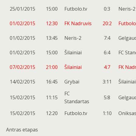
25/01/2015
15:00
Futbolo.tv
0:3
Neris-2
01/02/2015
12:30
FK Nadruvis
20:2
Futbolo
01/02/2015
13:45
Neris-2
7:4
Gelgaud
01/02/2015
15:00
Šilainiai
6:4
FC Stan
07/02/2015
21:00
Šilainiai
4:7
FK Nadr
14/02/2015
16:45
Grybai
3:11
Šilainiai
FC
15/02/2015
11:15
5:8
Gelgaud
Standartas
15/02/2015
12:20
Futbolo.tv
1:10
Oniksa
Antras etapas