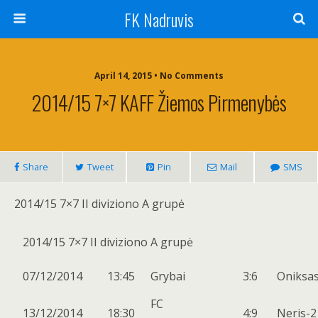
FK Nadruvis
April 14, 2015 • No Comments
2014/15 7×7 KAFF Žiemos Pirmenybės
Share
Tweet
Pin
Mail
SMS
2014/15 7×7 II diviziono A grupė
2014/15 7×7 II diviziono A grupė
07/12/2014
13:45
Grybai
3:6
Oniksa
FC
13/12/2014
18:30
4:9
Neris-2