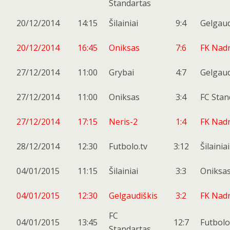
Standartas
20/12/2014
14:15
Šilainiai
9:4
Gelgaud
20/12/2014
16:45
Oniksas
7:6
FK Nadr
27/12/2014
11:00
Grybai
4:7
Gelgaud
27/12/2014
11:00
Oniksas
3:4
FC Stan
27/12/2014
17:15
Neris-2
1:4
FK Nadr
28/12/2014
12:30
Futbolo.tv
3:12
Šilainiai
04/01/2015
11:15
Šilainiai
3:3
Oniksa
04/01/2015
12:30
Gelgaudiškis
3:2
FK Nadr
FC
04/01/2015
13:45
12:7
Futbolo
Standartas