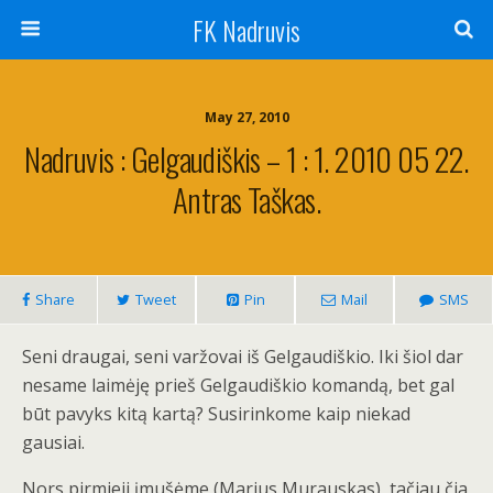
FK Nadruvis
May 27, 2010
Nadruvis : Gelgaudiškis – 1 : 1. 2010 05 22.
Antras Taškas.
Share
Tweet
Pin
Mail
SMS
Seni draugai, seni varžovai iš Gelgaudiškio. Iki šiol dar
nesame laimėję prieš Gelgaudiškio komandą, bet gal
būt pavyks kitą kartą? Susirinkome kaip niekad
gausiai.
Nors pirmieji įmušėme (Marius Murauskas), tačiau čia