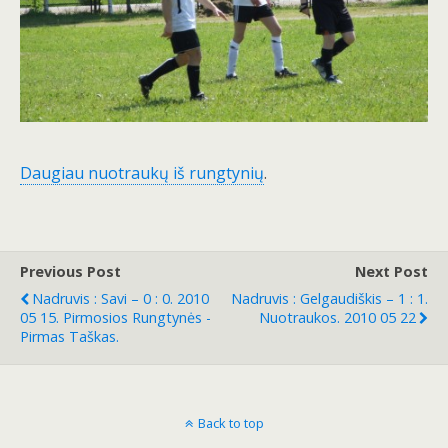
Daugiau nuotraukų iš rungtynių
.
Previous Post
Next Post
Nadruvis : Savi – 0 : 0. 2010
Nadruvis : Gelgaudiškis – 1 : 1.
05 15. Pirmosios Rungtynės -
Nuotraukos. 2010 05 22
Pirmas Taškas.
Back to top