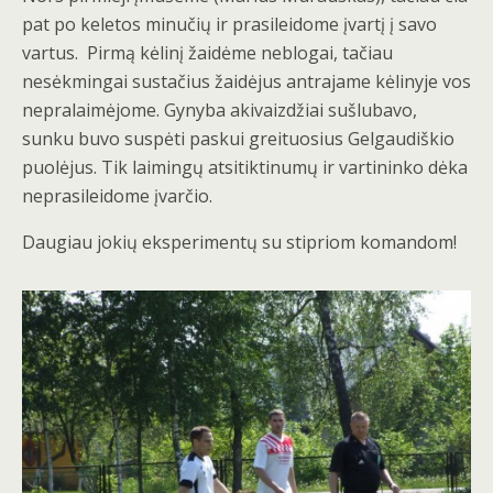
pat po keletos minučių ir prasileidome įvartį į savo
vartus. Pirmą kėlinį žaidėme neblogai, tačiau
nesėkmingai sustačius žaidėjus antrajame kėlinyje vos
nepralaimėjome. Gynyba akivaizdžiai sušlubavo,
sunku buvo suspėti paskui greituosius Gelgaudiškio
puolėjus. Tik laimingų atsitiktinumų ir vartininko dėka
neprasileidome įvarčio.
Daugiau jokių eksperimentų su stipriom komandom!